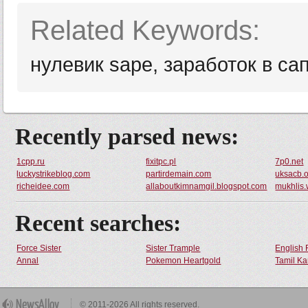
Related Keywords:
нулевик sape, заработок в са
Recently parsed news:
1cpp.ru
fixitpc.pl
7p0.net
luckystrikeblog.com
partirdemain.com
uksacb.
richeidee.com
allaboutkimnamgil.blogspot.com
mukhlis.
Recent searches:
Force Sister
Sister Trample
English 
Annal
Pokemon Heartgold
Tamil Ka
© 2011-2026 All rights reserved.