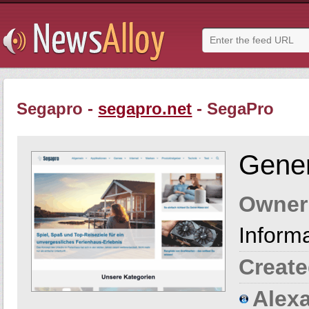
Segapro -
segapro.net
- SegaPro
Gener
Owner
Inform
Create
Alexa