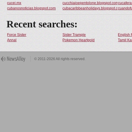
cucei.mx
cucchiaioepentolone.blogspot.com
cucafera
cubanosnoticias.blogspot.com
cubacaribbeanholidays.blogspot.com
cuandof
Recent searches:
Force Sister
Sister Trample
English 
Annal
Pokemon Heartgold
Tamil Ka
© 2011-2026 All rights reserved.