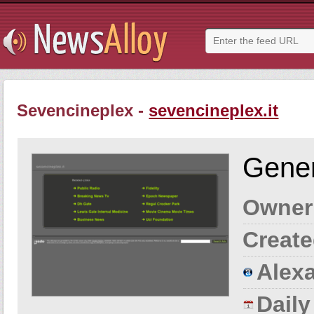
Sevencineplex -
sevencineplex.it
Gener
Owner
Create
Alexa
Dail