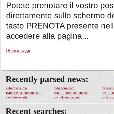
Potete prenotare il vostro po
direttamente sullo schermo de
tasto PRENOTA presente nelle
accedere alla pagina...
I Film di Oggi
Recently parsed news:
cyberowca.info
cyberlone.com
cyberez
cyber7walk.blogspot.com
cyber-referencement.com
cyber--i
cwrl.utexas.edu
cwmultimedia.com
cwilson
Recent searches: