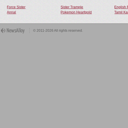
Force Sister
Sister Trample
English 
Annal
Pokemon Heartgold
Tamil Ka
© 2011-2026 All rights reserved.