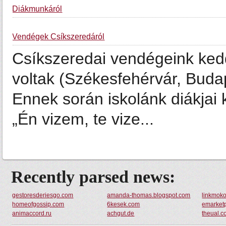
Diákmunkáról
Vendégek Csíkszeredáról
Csíkszeredai vendégeink ked
voltak (Székesfehérvár, Buda
Ennek során iskolánk diákjai 
„Én vizem, te vize...
Recently parsed news:
gestoresderiesgo.com
amanda-thomas.blogspot.com
linkmok
homeofgossip.com
6kesek.com
emarket
animaccord.ru
achgut.de
theual.