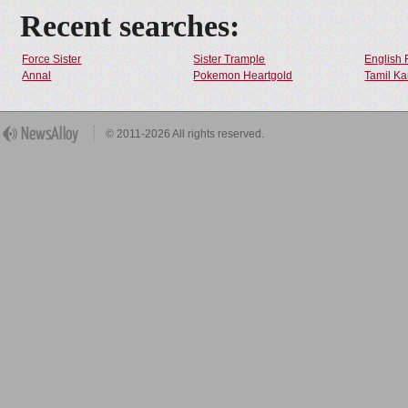
Recent searches:
Force Sister
Sister Trample
English 
Annal
Pokemon Heartgold
Tamil Ka
© 2011-2026 All rights reserved.