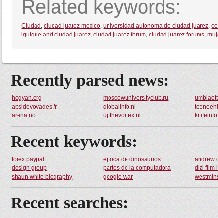
Related keywords:
Ciudad
,
ciudad juarez mexico
,
universidad autonoma de ciudad juarez
,
co
iquique and ciudad juarez
,
ciudad juarez forum
,
ciudad juarez forums
,
muj
Recently parsed news:
hogyan.org
moscowuniversityclub.ru
umblaett
apsidevoyages.fr
globalinfo.nl
teeneehi
arena.no
upthevortex.nl
knifeinfo
Recent keywords:
forex paypal
epoca de dinosaurios
andrew d
design group
partes de la computadora
dizi film 
shaun white biography
google war
westmins
Recent searches: