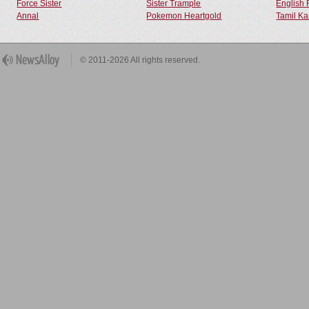
Force Sister
Sister Trample
English 
Annal
Pokemon Heartgold
Tamil Ka
© 2011-2026 All rights reserved.