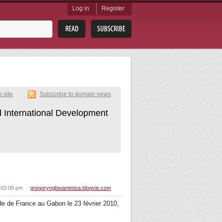
Log in
Register
s site
Subscribe to domain news
nd International Development
 03:08 pm
gregoryngbwamintsa.blogvie.com
de de France au Gabon le 23 février 2010,