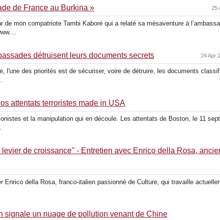
de de France au Burkina »
25 
geur de mon compatriote Tambi Kaboré qui a relaté sa mésaventure à l’ambass
ww....
mbassades détruisent leurs documents secrets
24 Apr 
l'une des priorités est de sécuriser, voire de détruire, les documents classi
.
s attentats terroristes made in USA
istes et la manipulation qui en découle. Les attentats de Boston, le 11 sept
.
n levier de croissance" - Entretien avec Enrico della Rosa, anci
 Enrico della Rosa, franco-italien passionné de Culture, qui travaille actuel
 signale un nuage de pollution venant de Chine