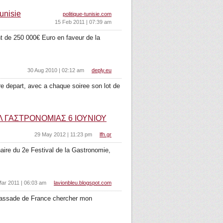
unisie
politique-tunisie.com
15 Feb 2011 | 07:39 am
t de 250 000€ Euro en faveur de la
30 Aug 2010 | 02:12 am
deply.eu
re depart, avec a chaque soiree son lot de
ΑΛ ΓΑΣΤΡΟΝΟΜΙΑΣ 6 ΙΟΥΝΙΟΥ
29 May 2012 | 11:23 pm
lfh.gr
aire du 2e Festival de la Gastronomie,
Mar 2011 | 06:03 am
lavionbleu.blogspot.com
ambassade de France chercher mon