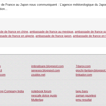
 de France au Japon nous communiquent : L’agence météorologique du Japon 
ion...
e de france en chine
,
ambassade de france au mexique
,
ambassade de france qa
sade de france en algerie
,
ambassade de france japon
,
ambassade de france en t
m
imbratisare.blogspot.com
7darov.com
it
senexxx.blogspot.com
giochi-fantasy.blogspo
.com
zzubbs.net
linkador.com
ding Company India
notebook forum
lagu baru
nescafe dolce gusto
zaman gazetesi
Muttertag
pmu resultat