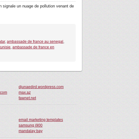
signale un nuage de pollution venant de
tar
,
ambassade de france au senegal
,
unisie
,
ambassade de france en
djunaedird.wordpress.com
t.com
max.az
fawnet.net
email marketing templates
samsung i900
mandalay bay