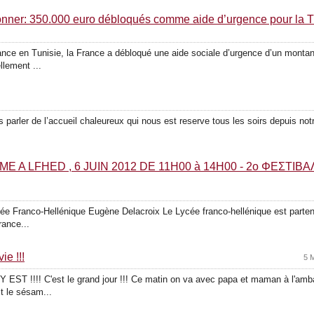
donner: 350.000 euro débloqués comme aide d’urgence pour la T
ance en Tunisie, la France a débloqué une aide sociale d’urgence d’un montan
llement ...
parler de l’accueil chaleureux qui nous est reserve tous les soirs depuis not
 A LFHED , 6 JUIN 2012 DE 11H00 à 14H00 - 2ο ΦΕΣΤΙΒ
ée Franco-Hellénique Eugène Delacroix Le Lycée franco-hellénique est parten
rance...
ie !!!
5 
A Y EST !!!! C'est le grand jour !!! Ce matin on va avec papa et maman à l'
t le sésam...