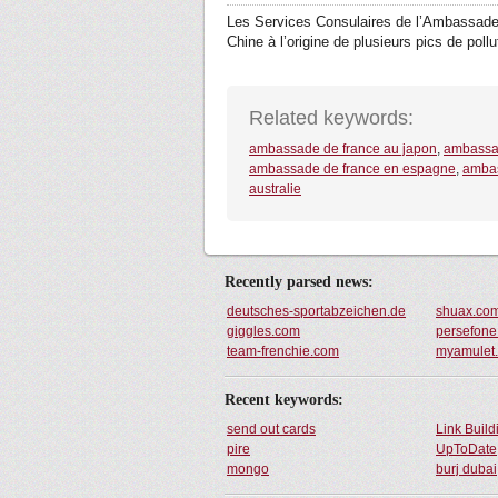
Les Services Consulaires de l’Ambassade
Chine à l’origine de plusieurs pics de pollut
Related keywords:
ambassade de france au japon
,
ambassad
ambassade de france en espagne
,
ambas
australie
Recently parsed news:
deutsches-sportabzeichen.de
shuax.co
giggles.com
persefone.
team-frenchie.com
myamulet
Recent keywords:
send out cards
Link Buil
pire
UpToDate
mongo
burj dubai