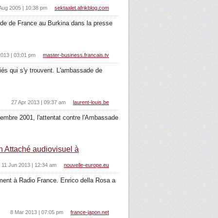
Aug 2005 | 10:38 pm
sektaalet.afrikblog.com
ade de France au Burkina dans la presse
2013 | 03:01 pm
master-business.francais.tv
fiés qui s'y trouvent. L'ambassade de
27 Apr 2013 | 09:37 am
laurent-louis.be
embre 2001, l'attentat contre l'Ambassade
en Attaché audiovisuel à
11 Jun 2013 | 12:34 am
nouvelle-europe.eu
lement à Radio France. Enrico della Rosa a
8 Mar 2013 | 07:05 pm
france-japon.net