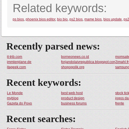
Related keywords:
ps bios
,
phoenix bios editor
,
bio bio
,
ps2 bios
,
mame bios
,
bios update
,
ps2
Recently parsed news:
it-trib.com
borneonews.co.id
momsatw
immlerplane.de
forjandolaivrepublica.blogspot.com
2imahl.fr
itageek.com
shopogolik.org
samsung
Recent keywords:
Le Monde
best web host
stock tic
myblog
product design
jogos da
Gazeta do Povo
business forums
frente
Recent searches: