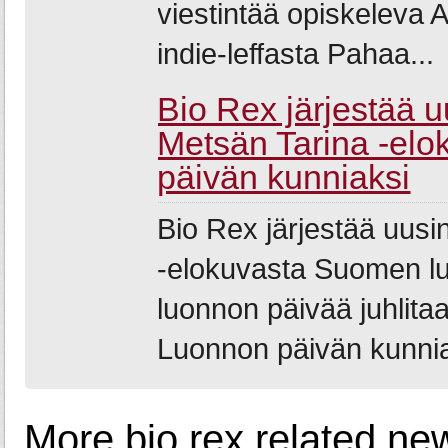
viestintää opiskeleva Al
indie-leffasta Pahaa...
Bio Rex järjestää u
Metsän Tarina -el
päivän kunniaksi
Bio Rex järjestää uusi
-elokuvasta Suomen l
luonnon päivää juhlita
Luonnon päivän kunniak
More bio rex related ne