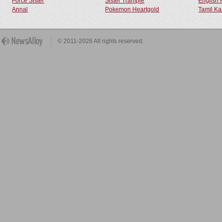
Force Sister
Sister Trample
English 
Annal
Pokemon Heartgold
Tamil Ka
© 2011-2026 All rights reserved.