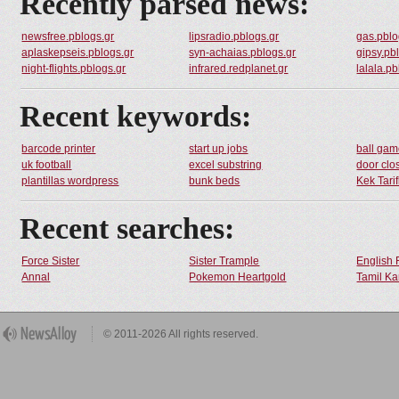
Recently parsed news:
newsfree.pblogs.gr
lipsradio.pblogs.gr
gas.pblo
aplaskepseis.pblogs.gr
syn-achaias.pblogs.gr
gipsy.pb
night-flights.pblogs.gr
infrared.redplanet.gr
lalala.pb
Recent keywords:
barcode printer
start up jobs
ball ga
uk football
excel substring
door clo
plantillas wordpress
bunk beds
Kek Tarif
Recent searches:
Force Sister
Sister Trample
English 
Annal
Pokemon Heartgold
Tamil Ka
© 2011-2026 All rights reserved.