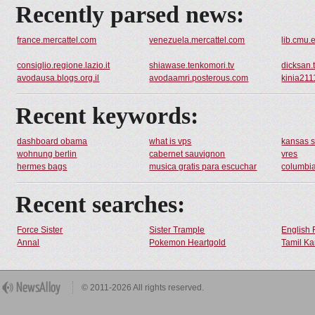
Recently parsed news:
france.mercattel.com
venezuela.mercattel.com
lib.cmu.
consiglio.regione.lazio.it
shiawase.tenkomori.tv
dicksan.
avodausa.blogs.org.il
avodaamri.posterous.com
kinia211
Recent keywords:
dashboard obama
what is vps
kansas s
wohnung berlin
cabernet sauvignon
vres
hermes bags
musica gratis para escuchar
columbi
Recent searches:
Force Sister
Sister Trample
English 
Annal
Pokemon Heartgold
Tamil Ka
© 2011-2026 All rights reserved.