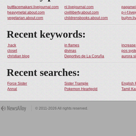
buttfacemakani.livejournal.com
nl.livejournal.com
paganwi
heavymetal.about.com
civilliberty.about.com
p-i-f.liv
vegetarian.about.com
childrensbooks.about.com
bujhm.li
Recent keywords:
.hack
in flames
increase
closet
divinas
pos sys
christian blog
Deportivo de La Coruña
aurora s
Recent searches:
Force Sister
Sister Trample
English 
Annal
Pokemon Heartgold
Tamil Ka
© 2011-2026 All rights reserved.