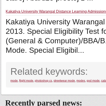
Kakatiya University Warangal Distance Learning Admissio
Kakatiya University Warangal
2013. Special Eligibility Test
(General & Computer)/BBA/B.
Mode. Special Eligibil...
Related keywords:
mode
,
flight mode
,
photoshop cs
,
streetwear mode
,
modes
,
god mode
,
cat
Recently parsed news: