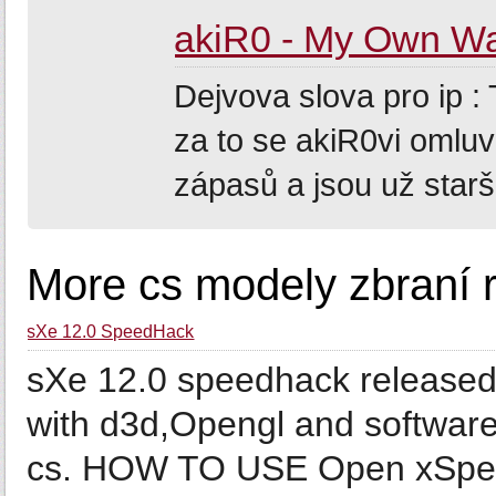
akiR0 - My Own W
Dejvova slova pro ip :
za to se akiR0vi omluv
zápasů a jsou už starš
More cs modely zbraní 
sXe 12.0 SpeedHack
sXe 12.0 speedhack released.
with d3d,Opengl and software
cs. HOW TO USE Open xSpee