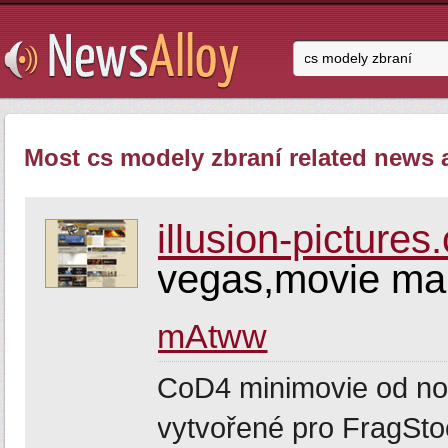
Most cs modely zbraní related news a
illusion-pictures
vegas,movie mak
mAtww
CoD4 minimovie od no
vytvořené pro FragSto