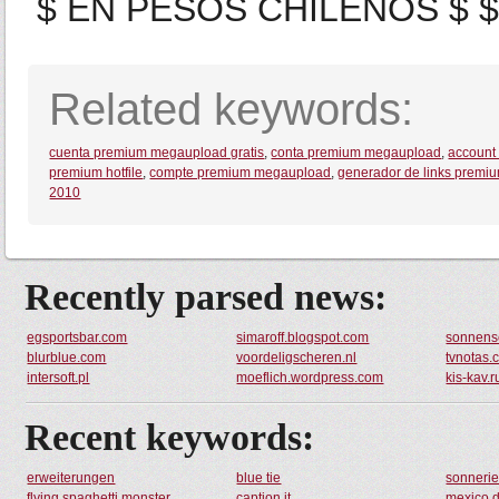
$ EN PESOS CHILENOS $ 
Related keywords:
cuenta premium megaupload gratis
,
conta premium megaupload
,
account
premium hotfile
,
compte premium megaupload
,
generador de links prem
2010
Recently parsed news:
egsportsbar.com
simaroff.blogspot.com
sonnens
blurblue.com
voordeligscheren.nl
tvnotas
intersoft.pl
moeflich.wordpress.com
kis-kav.r
Recent keywords:
erweiterungen
blue tie
sonnerie
flying spaghetti monster
caption it
mexico 