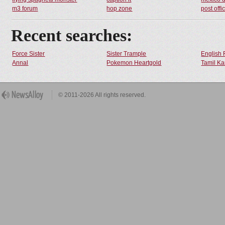
m3 forum
hop zone
post offi
Recent searches:
Force Sister
Sister Trample
English 
Annal
Pokemon Heartgold
Tamil Ka
© 2011-2026 All rights reserved.