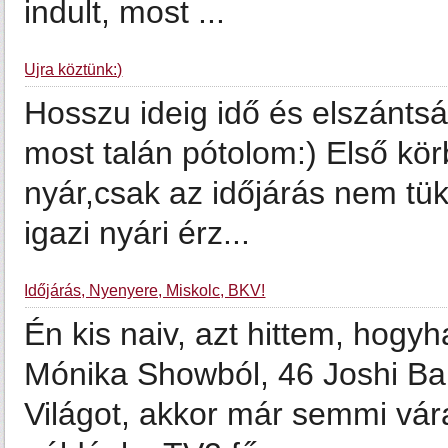
indult, most ...
Újra köztünk:)
Hosszu ideig idő és elszánts
most talán pótolom:) Első kö
nyár,csak az időjárás nem tü
igazi nyári érz...
Időjárás, Nyenyere, Miskolc, BKV!
Én kis naiv, azt hittem, hogy
Mónika Showból, 46 Joshi Bar
Világot, akkor már semmi vár