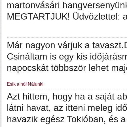
martonvásári hangversenyünke
MEGTARTJUK! Üdvözlettel: a
Már nagyon várjuk a tavaszt.D
Csináltam is egy kis időjárá
napocskát többször lehet majd
Esik a hó! Nálunk!
Azt hittem, hogy ha a saját 
látni havat, az itteni meleg id
havazik egész Tokióban, és a