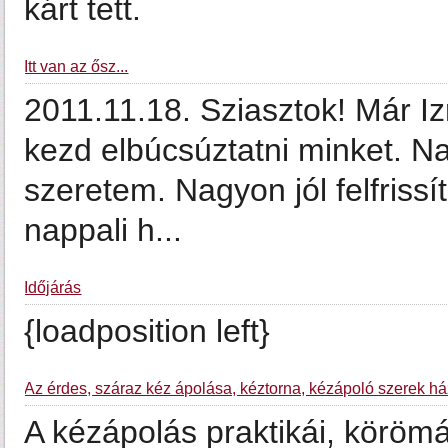
kárt tett.
Itt van az ősz...
2011.11.18. Sziasztok! Már Izr
kezd elbúcsúztatni minket. N
szeretem. Nagyon jól felfrissít
nappali h...
Időjárás
{loadposition left}
Az érdes, száraz kéz ápolása, kéztorna, kézápoló szerek há
A kézápolás praktikái, körömáp