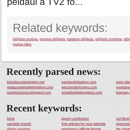
például a TV2 fő...
Related keywords:
időjárás európa
,
európai időjárás
,
balatoni időjárás
,
időjárás románia
,
idő
magas tátra
Recently parsed news:
blondecostumewigs.net
passionforbaking.com
porn-sit
restaurantmarketingblog.com
winchesterhomes.com
revistar
pauljacksonla.blogspot.com
smartmarketingplans.com
tcwmag
Recent keywords:
brick
jquery combobox
usf libra
sandals resorts
free articles for your website
opensola
dövüş oyunları
wordpress affiliate theme
the chiv