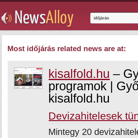
Most időjárás related news are at:
kisalfold.hu
– Győ
programok | Gy
kisalfold.hu
Devizahitelesek tü
Mintegy 20 devizahitele