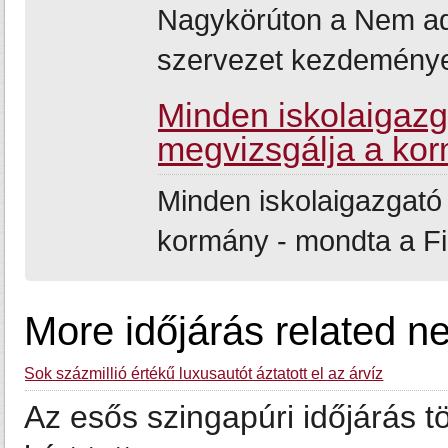
Nagykörúton a Nem ad
szervezet kezdemény
Minden iskolaigazg
megvizsgálja a ko
Minden iskolaigazgató
kormány - mondta a Fi
More időjárás related n
Sok százmillió értékű luxusautót áztatott el az árvíz
Az esős szingapúri időjárás t