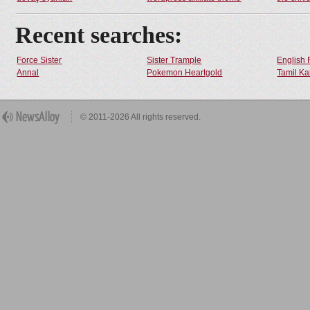
Recent searches:
Force Sister
Sister Trample
English 
Annal
Pokemon Heartgold
Tamil Ka
© 2011-2026 All rights reserved.