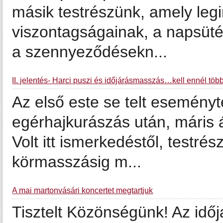
másik testrészünk, amely legi
viszontagságainak, a napsüt
a szennyeződésekn...
II. jelentés- Harci puszi és időjárásmasszás…kell ennél töb
Az első este se telt eseményt
egérhajkurászás után, máris 
Volt itt ismerkedéstől, testré
körmasszásig m...
A mai martonvásári koncertet megtartjuk
Tisztelt Közönségünk! Az időj