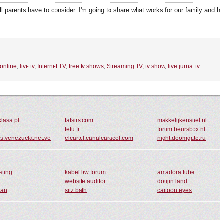
ll parents have to consider. I'm going to share what works for our family and 
 online
,
live tv
,
Internet TV
,
free tv shows
,
Streaming TV
,
tv show
,
live jurnal tv
lasa.pl
tafsirs.com
makkelijkensnel.nl
tetu.fr
forum.beursbox.nl
as.venezuela.net.ve
elcartel.canalcaracol.com
night.doomgate.ru
sting
kabel bw forum
amadora tube
website auditor
doujin land
fan
sitz bath
cartoon eyes