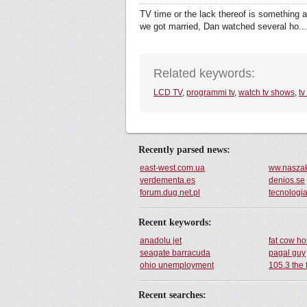
TV time or the lack thereof is something a
we got married, Dan watched several ho...
Related keywords:
LCD TV
,
programmi tv
,
watch tv shows
,
tv
Recently parsed news:
east-west.com.ua
ww.naszak
verdementa.es
denios.se
forum.dug.net.pl
tecnologi
Recent keywords:
anadolu jet
fat cow ho
seagate barracuda
pagal guy
ohio unemployment
105.3 the 
Recent searches: