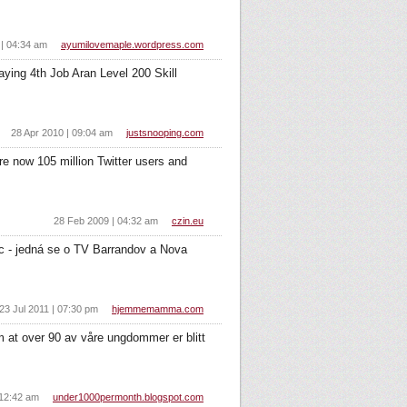
| 04:34 am
ayumilovemaple.wordpress.com
ing 4th Job Aran Level 200 Skill
28 Apr 2010 | 09:04 am
justsnooping.com
e now 105 million Twitter users and
28 Feb 2009 | 04:32 am
czin.eu
ic - jedná se o TV Barrandov a Nova
23 Jul 2011 | 07:30 pm
hjemmemamma.com
m at over 90 av våre ungdommer er blitt
 12:42 am
under1000permonth.blogspot.com