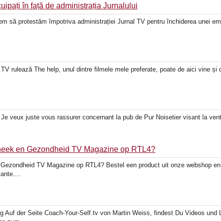
uipați în față de administrația Jurnalului
rem să protestăm împotriva administrației Jurnal TV pentru închiderea unei emi
 TV rulează The help, unul dintre filmele mele preferate, poate de aici vine ș
. Je veux juste vous rassurer concernant la pub de Pur Noisetier visant la vent
potheek en Gezondheid TV Magazine op RTL4?
n Gezondheid TV Magazine op RTL4? Bestel een product uit onze webshop en s
ante....
ng Auf der Seite Coach-Your-Self.tv von Martin Weiss, findest Du Videos un