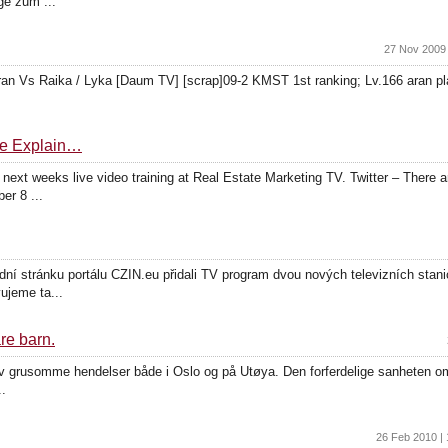
e zum ...
27 Nov 2009 
s Raika / Lyka [Daum TV] [scrap]09-2 KMST 1st ranking; Lv.166 aran play
 me Explain…
xt weeks live video training at Real Estate Marketing TV. Twitter – There ar
er 8 ...
ní stránku portálu CZIN.eu přidali TV program dvou nových televizních stan
ujeme ta...
re barn.
 av grusomme hendelser både i Oslo og på Utøya. Den forferdelige sanheten o
..
26 Feb 2010 |