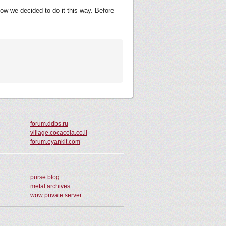
how we decided to do it this way. Before
forum.ddbs.ru
village.cocacola.co.il
forum.eyankit.com
purse blog
metal archives
wow private server