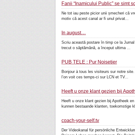
Fanii “Inamicului Public” se simt sc
Ne tot iau peste picior unii șmecheri că v
motiv că acest canal ar fi unul privat...
În august…
Scriu această postare în timp ce la Jurnal
trecut o săptămână, a început ultima ...
PUB TÉLÉ : Pur Noisetier
Bonjour à tous les visiteurs sur notre site
l’on voit ces temps-ci sur LCN et TV...
Heeft u onze klant gezien bij A
Heeft u onze klant gezien bij Apotheek e
kunnen bestaande klanten, toekomstige kl
coach-your-self.tv
Der Videokanal für persönliche Entwicklu