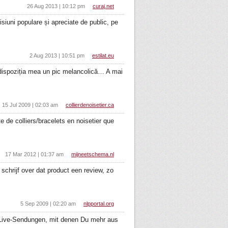
26 Aug 2013 | 10:12 pm
curaj.net
siuni populare și apreciate de public, pe
2 Aug 2013 | 10:51 pm
estilat.eu
i dispoziția mea un pic melancolică… A mai
15 Jul 2009 | 02:03 am
collierdenoisetier.ca
e de colliers/bracelets en noisetier que
17 Mar 2012 | 01:37 am
mijneetschema.nl
chrijf over dat product een review, zo
5 Sep 2009 | 02:20 am
nlpportal.org
d Live-Sendungen, mit denen Du mehr aus