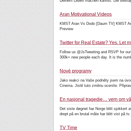
Deinem Leben machen kannst. Die Beiträg
Aran Motivational Videos
KMST Aran Vs Dodo [Daum TV] KMST Aran V
Preview
Twitter for Real Estate? Yes. Let
Follow us @JsTweeting and RSVP for our ne
300k+ new people each day. It is the numb
Nové programy
Jako reakci na Vaše podněty jsem na úvod
Cinema. Jistě tuto změnu oceníte. Připrav
En nasjonal tragedie… vern om vå
Det siste døgnet har Norge blitt sjokkert
drept på en brutal måte har blitt vist på tv.
TV Time