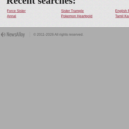
Recent searches:
Force Sister
Sister Trample
English 
Annal
Pokemon Heartgold
Tamil Ka
© 2011-2026 All rights reserved.