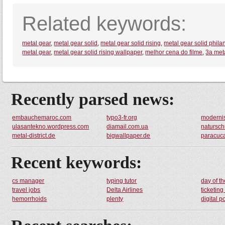
Related keywords:
metal gear
,
metal gear solid
,
metal gear solid rising
,
metal gear solid phila
metal gear
,
metal gear solid rising wallpaper
,
melhor cena do filme
,
3a met
Recently parsed news:
embauchemaroc.com
typo3-fr.org
moderni
ulasantekno.wordpress.com
diamail.com.ua
natursch
metal-district.de
bigwallpaper.de
paracuc
Recent keywords:
cs manager
typing tutor
day of t
travel jobs
Delta Airlines
ticketin
hemorrhoids
plenty
digital p