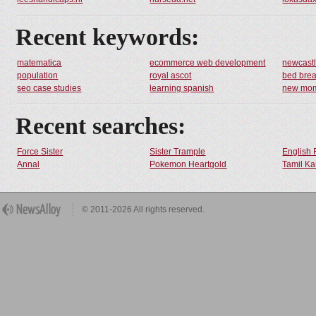
Recent keywords:
matematica
ecommerce web development
newcast
population
royal ascot
bed brea
seo case studies
learning spanish
new mo
Recent searches:
Force Sister
Sister Trample
English 
Annal
Pokemon Heartgold
Tamil Ka
© 2011-2026 All rights reserved.