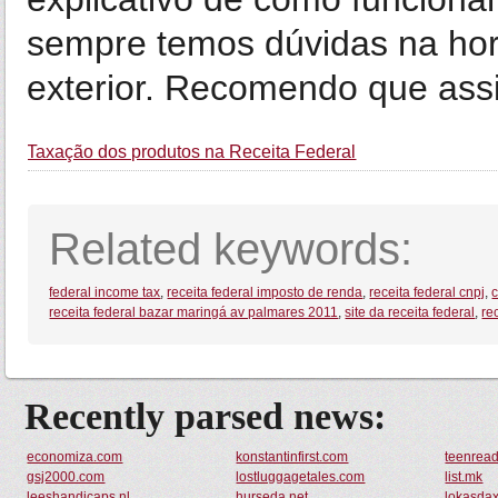
sempre temos dúvidas na ho
exterior. Recomendo que assi
Taxação dos produtos na Receita Federal
Related keywords:
federal income tax
,
receita federal imposto de renda
,
receita federal cnpj
,
receita federal bazar maringá av palmares 2011
,
site da receita federal
,
re
Recently parsed news:
economiza.com
konstantinfirst.com
teenrea
gsj2000.com
lostluggagetales.com
list.mk
leeshandicaps.nl
hurseda.net
lokasda