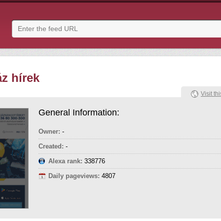
áz hírek
Visit thi
General Information:
Owner:
-
Created:
-
Alexa rank:
338776
Daily pageviews:
4807