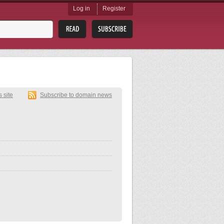
Log in
Register
s site
Subscribe to domain news