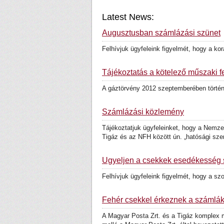
Latest News:
Augusztusban számlázási szünet
Felhívjuk ügyfeleink figyelmét, hogy a k
Tájékoztatás a kötelező műszaki fe
A gáztörvény 2012 szeptemberében történt 
Számlázási közlemény
Tájékoztatjuk ügyfeleinket, hogy a Nemz
Tigáz és az NFH között ún. „hatósági sze
Ügyeljen a csekkek esedékesség sz
Felhívjuk ügyfeleink figyelmét, hogy a s
Fehér csekkel érkeznek a számlá
A Magyar Posta Zrt. és a Tigáz komplex m