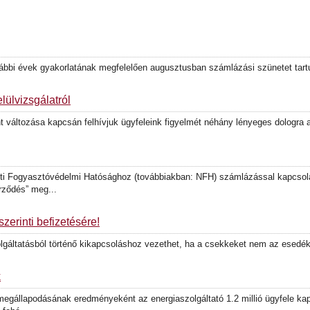
orábbi évek gyakorlatának megfelelően augusztusban számlázási szünetet tar
lülvizsgálatról
változása kapcsán felhívjuk ügyfeleink figyelmét néhány lényeges dologra a 
eti Fogyasztóvédelmi Hatósághoz (továbbiakban: NFH) számlázással kapcsola
rződés” meg...
erinti befizetésére!
zolgáltatásból történő kikapcsoláshoz vezethet, ha a csekkeket nem az esedék
k
egállapodásának eredményeként az energiaszolgáltató 1.2 millió ügyfele ka