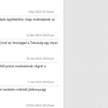
4 Apr 2013 | 07:33 pm
atjuk ügyfeleinket, hogy óvakodjanak az
11 Mar 2013 | 06:34 pm
Ezzel az összeggel a Társaság egy olyan
30 Jan 2013 | 08:42 pm
étől postai munkatársak végzik a
7 Jan 2013 | 08:39 pm
ási területén működő jótékonysági
28 Dec 2012 | 05:16 pm