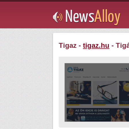
Subsribe
Tigaz -
tigaz.hu
- Tig