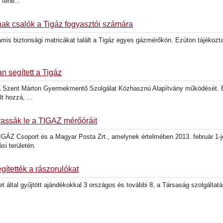
 fehé...
nak csalók a Tigáz fogyasztói számára
amis biztonsági matricákat talált a Tigáz egyes gázmérőkön. Ezúton tájékozt
 segített a Tigáz
a a Szent Márton Gyermekmentő Szolgálat Közhasznú Alapítvány működését. 
t hozzá, ...
vassák le a TIGÁZ mérőóráit
GÁZ Csoport és a Magyar Posta Zrt., amelynek értelmében 2013. február 1-j
si területén.
ítették a rászorulókat
 által gyűjtött ajándékokkal 3 országos és további 8, a Társaság szolgáltat