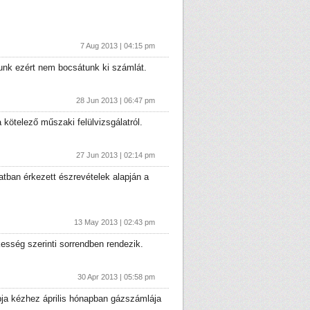
7 Aug 2013 | 04:15 pm
tunk ezért nem bocsátunk ki számlát.
28 Jun 2013 | 06:47 pm
kötelező műszaki felülvizsgálatról.
27 Jun 2013 | 02:14 pm
tban érkezett észrevételek alapján a
13 May 2013 | 02:43 pm
esség szerinti sorrendben rendezik.
30 Apr 2013 | 05:58 pm
pja kézhez április hónapban gázszámlája