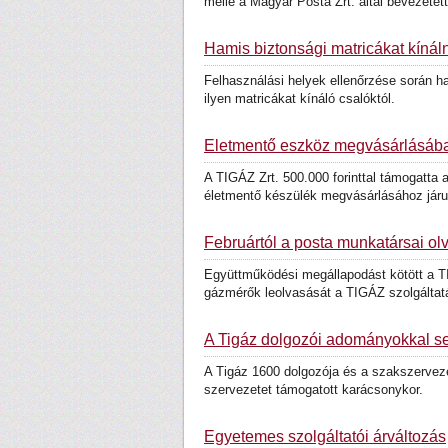
mellé a Magyar Posta Zrt. által bevezetett
Hamis biztonsági matricákat kínál
Felhasználási helyek ellenőrzése során h
ilyen matricákat kínáló csalóktól.
Életmentő eszköz megvásárlásában
A TIGÁZ Zrt. 500.000 forinttal támogatt
életmentő készülék megvásárlásához járul
Februártól a posta munkatársai ol
Együttműködési megállapodást kötött a TI
gázmérők leolvasását a TIGÁZ szolgáltatá
A Tigáz dolgozói adományokkal seg
A Tigáz 1600 dolgozója és a szakszervezet
szervezetet támogatott karácsonykor.
Egyetemes szolgáltatói árváltozás