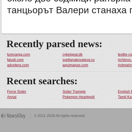
танцьорът Валери станаха г
Recently parsed news:
turecarga.com
cykelgear.dk
textile-
faludi.com
svetlanakovaleva.ru
richbros
adcetera.com
aquimapas.com
rickmah
Recent searches:
Force Sister
Sister Trample
English 
Annal
Pokemon Heartgold
Tamil Ka
© 2011-2026 All rights reserved.