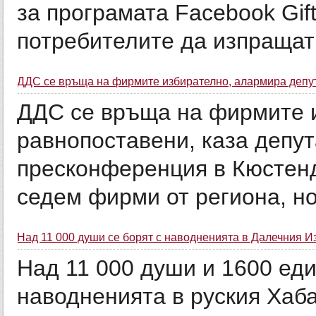
за програмата Facebook Gif
потребителите да изпращат 
ДДС се връща на фирмите избирателно, алармира депу
ДДС се връща на фирмите и
равнопоставени, каза депу
пресконференция в Кюстенд
седем фирми от региона, но 
Над 11 000 души се борят с наводненията в Далечния И
Над 11 000 души и 1600 еди
наводненията в руския Хаб