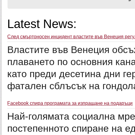
Latest News:
След смъртоносен инцидент властите във Венеция регу
Властите във Венеция обсъ
плаването по основния кана
като преди десетина дни ге
фатален сблъсък на гондола
Facebook спира програмата за изпращане на подаръци
Най-голямата социална мре
постепенното спиране на ед