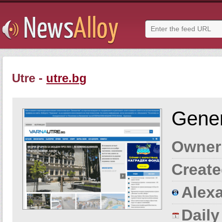
Utre -
utre.bg
Gener
Owner
Create
Alexa
Dail