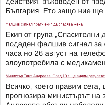
действия, ръководен от пре
България. Ето защо ние ще 
Фалшив сигнал прати екип да спасява жена
Екип от група „Спасителни 
подаден фалшив сигнал за о
часа но 26 август на телеф
злоупотребила с медикамент
Министър Таня Андреева: След 10 г. ще видим резулата
Всичко, което правим сега, 
прогнозира министърът на 