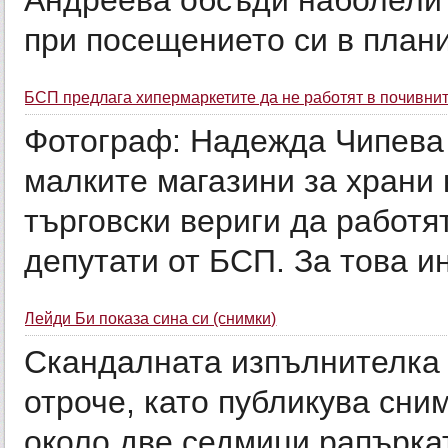
Андреева обсъди наболели
при посещението си в планин
БСП предлага хипермаркетите да не работят в почивни
Фотограф: Надежда Чипева 
малките магазини за храни 
търговски вериги да работя
депутати от БСП. За това и
Лейди Би показа сина си (снимки)
Скандалната изпълнителка 
отроче, като публикува сни
около две седмици рапърка