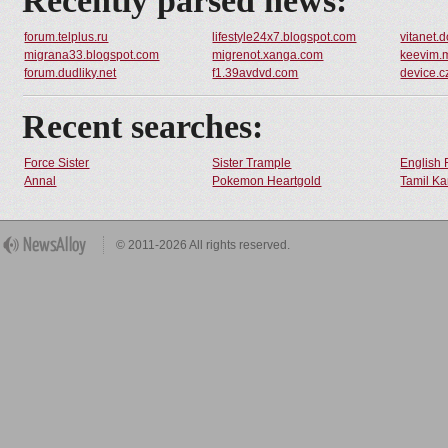
Recently parsed news:
forum.telplus.ru
lifestyle24x7.blogspot.com
vitanet.
migrana33.blogspot.com
migrenot.xanga.com
keevim.m
forum.dudliky.net
f1.39avdvd.com
device.c
Recent searches:
Force Sister
Sister Trample
English 
Annal
Pokemon Heartgold
Tamil Ka
© 2011-2026 All rights reserved.