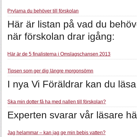
Prylarna du behöver till förskolan
Här är listan på vad du behöv
när förskolan drar igång:
Här är de 5 finalisterna i Omslagschansen 2013
Tipsen som ger dig längre morgonsömn
I nya Vi Föräldrar kan du läs
Ska min dotter få ha med nallen till förskolan?
Experten svarar vår läsare hä
Jag helammar – kan jag ge min bebis vatten?