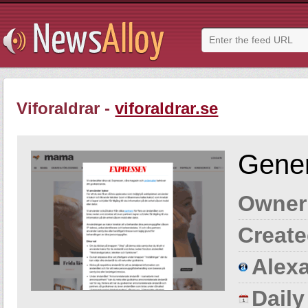
Viforaldrar -
viforaldrar.se
Gener
Owner
Create
Alexa
Dail