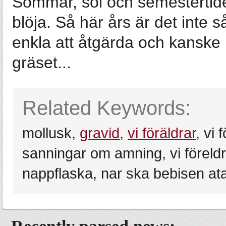
Sommar, sol och semester­tide
blöja. Så här års är det inte 
enkla att åtgärda och kanske b
gräset...
Related Keywords:
mollusk,
gravid
,
vi föräldrar
, vi
sanningar om amning, vi föreldr
nappflaska, nar ska bebisen ata 