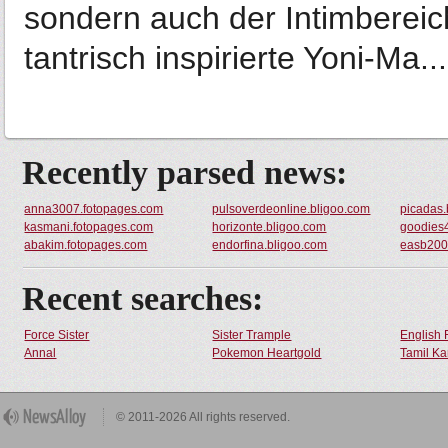
sondern auch der Intimbereic
tantrisch inspirierte Yoni-Ma...
Recently parsed news:
anna3007.fotopages.com
pulsoverdeonline.bligoo.com
picadas.
kasmani.fotopages.com
horizonte.bligoo.com
goodies
abakim.fotopages.com
endorfina.bligoo.com
easb200
Recent searches:
Force Sister
Sister Trample
English 
Annal
Pokemon Heartgold
Tamil Ka
© 2011-2026 All rights reserved.