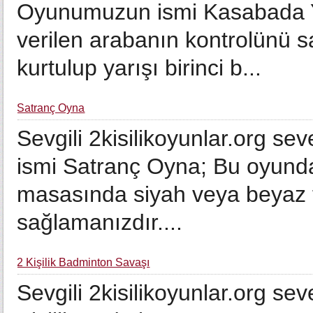
Oyunumuzun ismi Kasabada Y
verilen arabanın kontrolünü s
kurtulup yarışı birinci b...
Satranç Oyna
Sevgili 2kisilikoyunlar.org se
ismi Satranç Oyna; Bu oyunda
masasında siyah veya beyaz t
sağlamanızdır....
2 Kişilik Badminton Savaşı
Sevgili 2kisilikoyunlar.org se