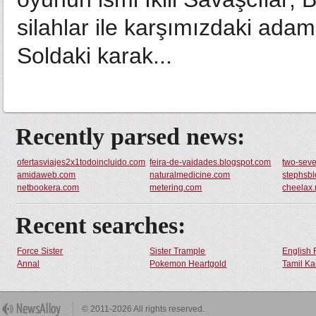
silahlar ile karşımızdaki adam
Soldaki karak...
Recently parsed news:
ofertasviajes2x1todoincluido.com
feira-de-vaidades.blogspot.com
two-seve
amidaweb.com
naturalmedicine.com
stephsbl
netbookera.com
metering.com
cheelax.
Recent searches:
Force Sister
Sister Trample
English 
Annal
Pokemon Heartgold
Tamil Ka
© 2011-2026 All rights reserved.