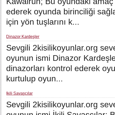
Kawairun; Bu oyundaki amaç b
ederek oyunda birinciliği sa
için yön tuşlarını k...
Dinazor Kardeşler
Sevgili 2kisilikoyunlar.org seve
oyunun ismi Dinazor Kardeşle
dinazorları kontrol ederek o
kurtulup oyun...
İkili Savaşcılar
Sevgili 2kisilikoyunlar.org seve
oyunun ismi İkili Savaşcılar;