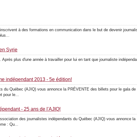
nscrivent à des formations en communication dans le but de devenir journali
lus...
 en Syrie
. Après plus d'une année à travailler pour lui en tant que journaliste indépendan
me indépendant 2013 - 5e édition!
nts du Québec (AJIQ) vous annonce la PRÉVENTE des billets pour le gala de l
t pour le...
épendant - 25 ans de l'AJIQ!
'Association des journalistes indépendants du Québec (AJIQ) vous annonce l
me : Qu...