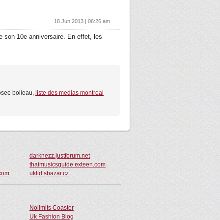
18 Jun 2013 | 06:26 am
e son 10e anniversaire. En effet, les
 josee boileau,
liste des medias montreal
darknezz.justforum.net
thaimusicsguide.exteen.com
com
uklid.sbazar.cz
Nolimits Coaster
Uk Fashion Blog