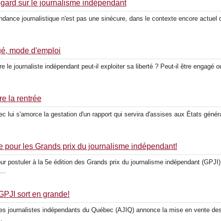
gard sur le journalisme indépendant
ndance journalistique n'est pas une sinécure, dans le contexte encore actuel d
gé, mode d'emploi
le journaliste indépendant peut-il exploiter sa liberté ? Peut-il être engagé ou 
e la rentrée
ec lui s'amorce la gestation d'un rapport qui servira d'assises aux États géné
te pour les Grands prix du journalisme indépendant!
 pour postuler à la 5e édition des Grands prix du journalisme indépendant (GPJI
...
 GPJI sort en grande!
des journalistes indépendants du Québec (AJIQ) annonce la mise en vente des b
.