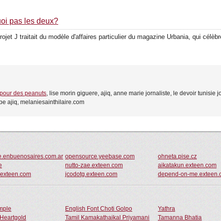
uoi pas les deux?
jet J traitait du modèle d'affaires particulier du magazine Urbania, qui célèbr
e pour des peanuts
, lise morin giguere, ajiq, anne marie jornaliste, le devoir tunisie
e ajiq, melaniesainthilaire.com
e.enbuenosaires.com.ar
opensource.yeebase.com
ohneta.pise.cz
e
nutto-zae.exteen.com
aikatakun.exteen.com
exteen.com
jcodotg.exteen.com
depend-on-me.exteen.
ample
English Font Choti Golpo
Yathra
Heartgold
Tamil Kamakathaikal Priyamani
Tamanna Bhatia