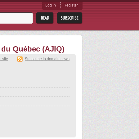
Log in
Register
s du Québec (AJIQ)
s site
Subscribe to domain news