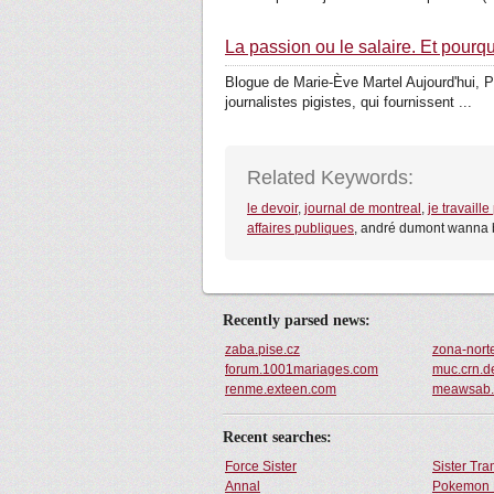
La passion ou le salaire. Et pourq
Blogue de Marie-Ève Martel Aujourd'hui, Pro
journalistes pigistes, qui fournissent ...
Related Keywords:
le devoir
,
journal de montreal
,
je travaill
affaires publiques
, andré dumont wanna b
Recently parsed news:
zaba.pise.cz
zona-nort
forum.1001mariages.com
muc.crn.d
renme.exteen.com
meawsab.
Recent searches:
Force Sister
Sister Tr
Annal
Pokemon 