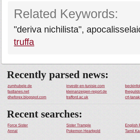
Related Keywords:
"deriva nichilista", apocalissel
truffa
Recently parsed news:
zumhubele.de
investir-en-tunisie.com
beckinfo
fastlanes.net
kleinanzeigen-report.de
theguild
dheforex.blogspot.com
trafford.ac.uk
crt-tana
Recent searches:
Force Sister
Sister Trample
English 
Annal
Pokemon Heartgold
Tamil Ka