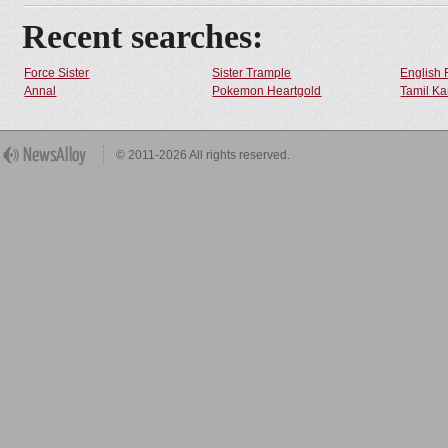
Recent searches:
Force Sister
Sister Trample
English 
Annal
Pokemon Heartgold
Tamil Ka
© 2011-2026 All rights reserved.