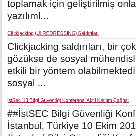
toplamak için geliştirilmiş on
yazılıml...
Clickjacking (UI REDRESSING) Saldırıları
Clickjacking saldırıları, bir ço
gözükse de sosyal mühendislik 
etkili bir yöntem olabilmekted
sosyal ...
IstSec '13 Bilgi Güvenliği Konferansı Aktif Katılım Çağrısı
##İstSEC Bilgi Güvenliği Konf
İstanbul, Türkiye 10 Ekim 20