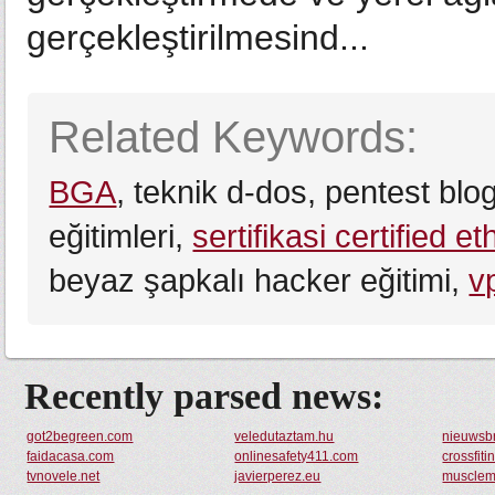
gerçekleştirilmesind...
Related Keywords:
BGA
, teknik d-dos, pentest blo
eğitimleri,
sertifikasi certified e
beyaz şapkalı hacker eğitimi,
v
Recently parsed news:
got2begreen.com
veledutaztam.hu
nieuwsb
faidacasa.com
onlinesafety411.com
crossfiti
tvnovele.net
javierperez.eu
musclem