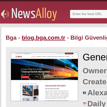
Bga -
blog.bga.com.tr
- Bilgi Güvenl
Gener
Owner
Create
Alexa
Dail