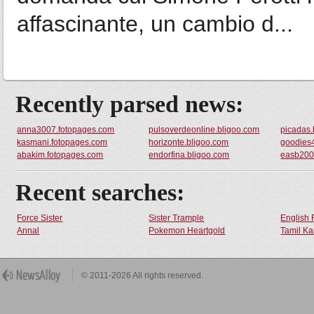
affascinante, un cambio d...
Recently parsed news:
anna3007.fotopages.com
pulsoverdeonline.bligoo.com
picadas.
kasmani.fotopages.com
horizonte.bligoo.com
goodies
abakim.fotopages.com
endorfina.bligoo.com
easb200
Recent searches:
Force Sister
Sister Trample
English 
Annal
Pokemon Heartgold
Tamil Ka
© 2011-2026 All rights reserved.