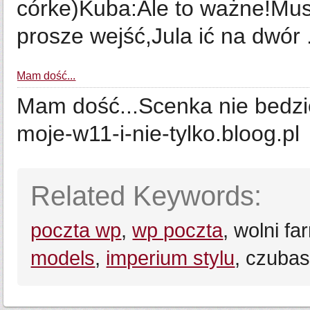
córke)Kuba:Ale to ważne!Mu
prosze wejść,Jula ić na dwór .
Mam dość...
Mam dość...Scenka nie bedzie
moje-w11-i-nie-tylko.bloog.pl
Related Keywords:
poczta wp
,
wp poczta
, wolni fa
models
,
imperium stylu
, czubas