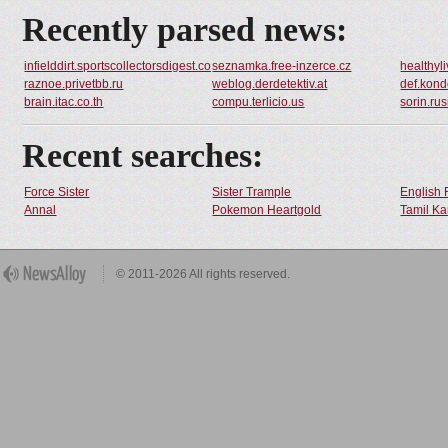
Recently parsed news:
infielddirt.sportscollectorsdigest.com
seznamka.free-inzerce.cz
healthyl
raznoe.privetbb.ru
weblog.derdetektiv.at
def.kon
brain.itac.co.th
compu.terlicio.us
sorin.rus
Recent searches:
Force Sister
Sister Trample
English 
Annal
Pokemon Heartgold
Tamil Ka
© 2011-2026 All rights reserved.