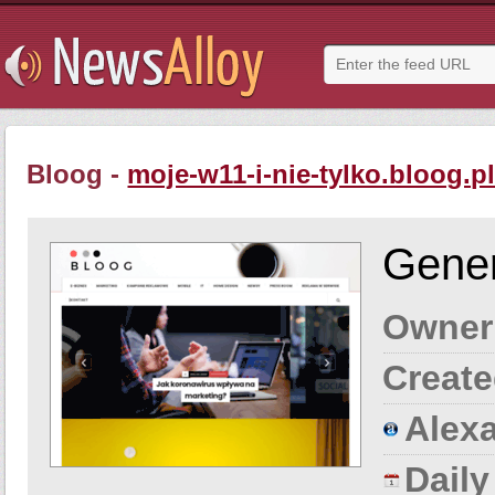
Bloog -
moje-w11-i-nie-tylko.bloog.p
Gener
Owner
Create
Alexa
Dail