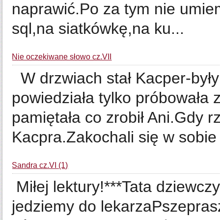
naprawić.Po za tym nie umie
sql,na siatkówkę,na ku...
Nie oczekiwane słowo cz.VII
W drzwiach stał Kacper-były 
powiedziała tylko próbowała
pamiętała co zrobił Ani.Gdy r
Kacpra.Zakochali się w sobie ,
Sandra cz.VI (1)
Miłej lektury!***Tata dziewcz
jedziemy do lekarzaPszepras