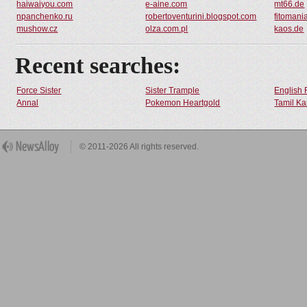
haiwaiyou.com
e-aine.com
mt66.de
npanchenko.ru
robertoventurini.blogspot.com
fitomani
mushow.cz
olza.com.pl
kaos.de
Recent searches:
Force Sister
Sister Trample
English 
Annal
Pokemon Heartgold
Tamil Ka
© 2011-2026 All rights reserved.