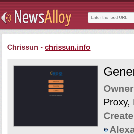
Chrissun -
chrissun.info
Gener
Owner
Proxy,
Create
Alexa