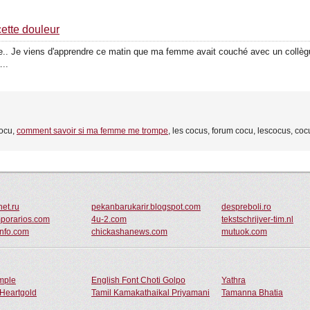
cette douleur
se.. Je viens d'apprendre ce matin que ma femme avait couché avec un collègu
..
cocu,
comment savoir si ma femme me trompe
, les cocus, forum cocu, lescocus, co
net.ru
pekanbarukarir.blogspot.com
despreboli.ro
porarios.com
4u-2.com
tekstschrijver-tim.nl
info.com
chickashanews.com
mutuok.com
ample
English Font Choti Golpo
Yathra
Heartgold
Tamil Kamakathaikal Priyamani
Tamanna Bhatia