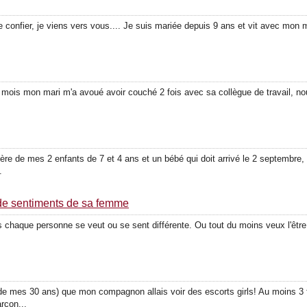
confier, je viens vers vous.... Je suis mariée depuis 9 ans et vit avec mon m
.
n mois mon mari m'a avoué avoir couché 2 fois avec sa collègue de travail, no
re de mes 2 enfants de 7 et 4 ans et un bébé qui doit arrivé le 2 septembre, 
.
de sentiments de sa femme
is chaque personne se veut ou se sent différente. Ou tout du moins veux l'êtr
ur de mes 30 ans) que mon compagnon allais voir des escorts girls! Au moins 
rcon...