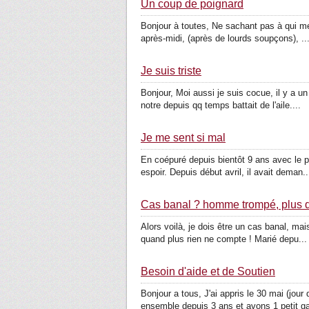
Un coup de poignard
Bonjour à toutes, Ne sachant pas à qui me 
après-midi, (après de lourds soupçons), ..
Je suis triste
Bonjour, Moi aussi je suis cocue, il y a u
notre depuis qq temps battait de l'aile....
Je me sent si mal
En coépuré depuis bientôt 9 ans avec le pè
espoir. Depuis début avril, il avait deman..
Cas banal ? homme trompé, plus 
Alors voilà, je dois être un cas banal, ma
quand plus rien ne compte ! Marié depu...
Besoin d'aide et de Soutien
Bonjour a tous, J'ai appris le 30 mai (jo
ensemble depuis 3 ans et avons 1 petit ga