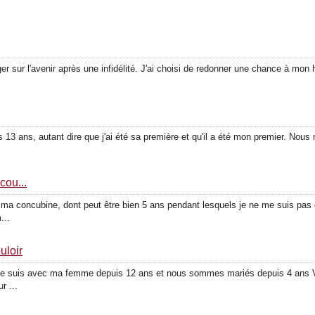
er sur l'avenir après une infidélité. J'ai choisi de redonner une chance à mo
s 13 ans, autant dire que j'ai été sa première et qu'il a été mon premier. No
cou...
c ma concubine, dont peut être bien 5 ans pendant lesquels je ne me suis pas 
...
uloir
et je suis avec ma femme depuis 12 ans et nous sommes mariés depuis 4 ans 
r ...