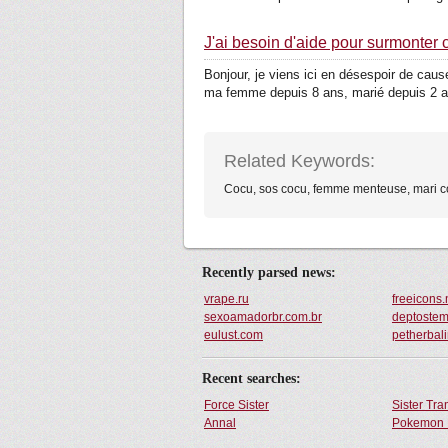
J'ai besoin d'aide pour surmonter 
Bonjour, je viens ici en désespoir de cau
ma femme depuis 8 ans, marié depuis 2 a.
Related Keywords:
Cocu, sos cocu, femme menteuse, mari 
Recently parsed news:
vrape.ru
freeicons.
sexoamadorbr.com.br
deptostem
eulust.com
petherbal
Recent searches:
Force Sister
Sister Tr
Annal
Pokemon 