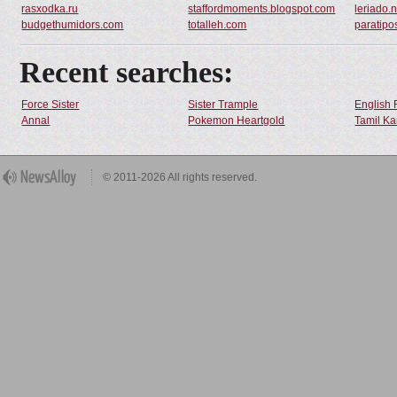
rasxodka.ru
staffordmoments.blogspot.com
leriado.n
budgethumidors.com
totalleh.com
paratipo
Recent searches:
Force Sister
Sister Trample
English 
Annal
Pokemon Heartgold
Tamil Ka
© 2011-2026 All rights reserved.