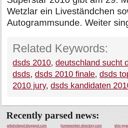
Wetzlar ein Liveständchen so
Autogrammsunde. Weiter sing
Related Keywords:
dsds 2010
,
deutschland sucht 
dsds
,
dsds 2010 finale
,
dsds to
2010 jury
,
dsds kandidaten 201
Recently parsed news:
artishotspot.blogspot.com
homeworker-directory.com
shiv-gya