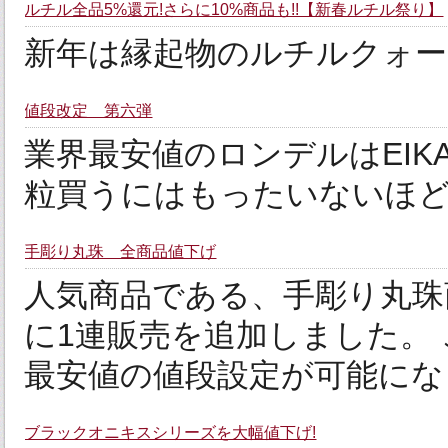
ルチル全品5%還元!さらに10%商品も!!【新春ルチル祭り】
新年は縁起物のルチルクォーツ
値段改定 第六弾
業界最安値のロンデルはEIKAから
粒買うにはもったいないほど
手彫り丸珠 全商品値下げ
人気商品である、手彫り丸珠
に1連販売を追加しました。
最安値の値段設定が可能にな
ブラックオニキスシリーズを大幅値下げ!