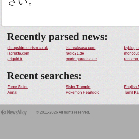
さい。
Recently parsed news:
shropshiretourism.co.uk
iklanraksasa.com
byblog.o
jagrukta.com
radio21.de
moncoup
artquid.fr
mode-paradise.de
renseng
Recent searches:
Force Sister
Sister Trample
English 
Annal
Pokemon Heartgold
Tamil Ka
© 2011-2026 All rights reserved.