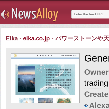
Eika -
eika.co.jp
- パワーストーンや天
Gener
Owner
trading
Create
Alexa