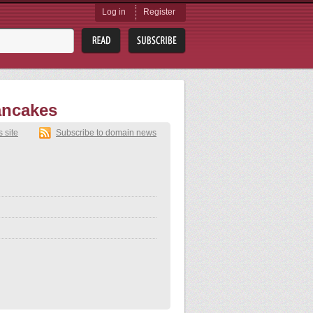
Log in
Register
ancakes
s site
Subscribe to domain news