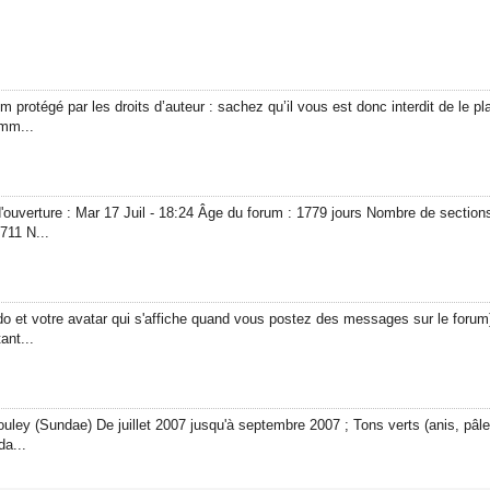
tégé par les droits d’auteur : sachez qu’il vous est donc interdit de le pla
omm...
ture : Mar 17 Juil - 18:24 Âge du forum : 1779 jours Nombre de sections
711 N...
udo et votre avatar qui s'affiche quand vous postez des messages sur le foru
ant...
ley (Sundae) De juillet 2007 jusqu'à septembre 2007 ; Tons verts (anis, pâ
da...