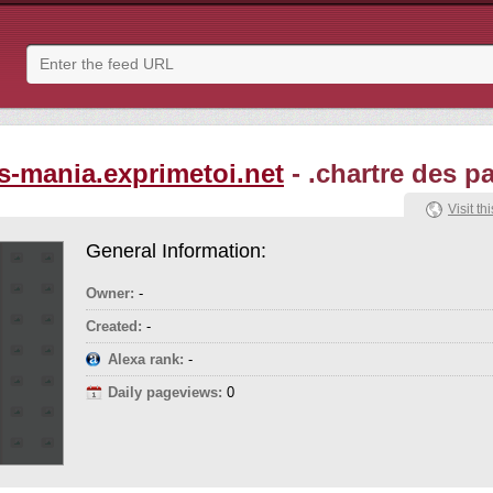
s-mania.exprimetoi.net
- .chartre des p
Visit thi
General Information:
Owner:
-
Created:
-
Alexa rank:
-
Daily pageviews:
0