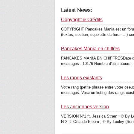
Latest News:
Copyright & Crédits
COPYRIGHT Pancakes Mania est un forum pro
(textes, section, squelette du forum…) c
Pancakes Mania en chiffres
PANCAKES MANIA EN CHIFFRESDate d'ouver
messages : 10176 Nombre d'utilisateurs : 
Les rangs existants
Votre rang (petite phrase entre votre pse
messages. Voici un listing des rangs exist
Les anciennes version
VERSION N°1 ft. Jessica Stram ; © By Lou
N°2 ft. Orlando Bloom ; © By Louley (Sun