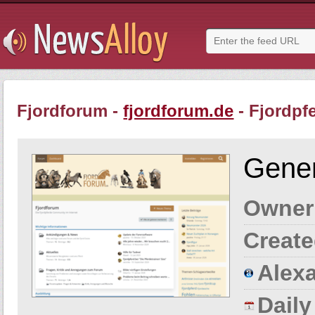
Fjordforum -
fjordforum.de
- Fjordpf
Gener
Owner
Create
Alexa
Dail