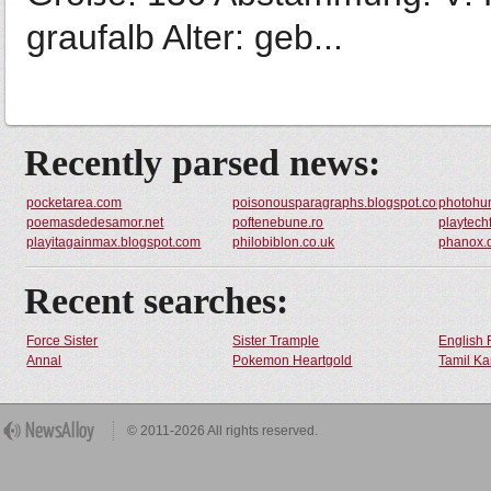
graufalb Alter: geb...
Recently parsed news:
pocketarea.com
poisonousparagraphs.blogspot.com
photohu
poemasdedesamor.net
poftenebune.ro
playtech
playitagainmax.blogspot.com
philobiblon.co.uk
phanox.d
Recent searches:
Force Sister
Sister Trample
English 
Annal
Pokemon Heartgold
Tamil Ka
© 2011-2026 All rights reserved.