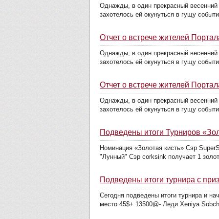
Однажды, в один прекрасный весенний 
захотелось ей окунуться в гущу событи
Отчет о встрече жителей Портал
Однажды, в один прекрасный весенний 
захотелось ей окунуться в гущу событи
Отчет о встрече жителей Портал
Однажды, в один прекрасный весенний 
захотелось ей окунуться в гущу событи
Подведены итоги Турниров «Золо
Номинация «Золотая кисть» Сэр SuperSt
"Лунный" Сэр corksink получает 1 золот
Подведены итоги турнира с пр
Сегодня подведены итоги турнира и нач
место 45$+ 13500@- Леди Xeniya Sobcha