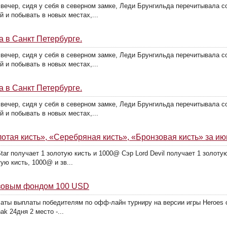
вечер, сидя у себя в северном замке, Леди Брунгильда перечитывала с
й и побывать в новых местах,...
а в Санкт Петербурге.
вечер, сидя у себя в северном замке, Леди Брунгильда перечитывала с
й и побывать в новых местах,...
а в Санкт Петербурге.
вечер, сидя у себя в северном замке, Леди Брунгильда перечитывала с
й и побывать в новых местах,...
тая кисть», «Серебряная кисть», «Бронзовая кисть» за ию
ar получает 1 золотую кисть и 1000@ Сэр Lord Devil получает 1 золоту
ую кисть, 1000@ и зв...
изовым фондом 100 USD
аты выплаты победителям по офф-лайн турниру на версии игры Heroes of 
k 24дня 2 место -...