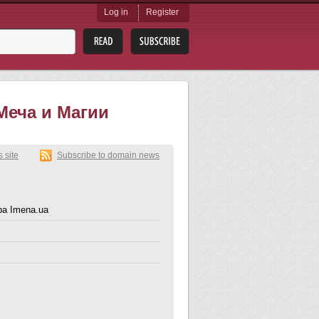
Log in
Register
Меча и Магии
s site
Subscribe to domain news
dba Imena.ua