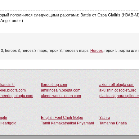
орый пополнился следующими работами: Battle от Сэра Gialiris (H3AB-M)
ngel order (...
3, heroes 3, heroes 3 maps, герои 3, heroes v maps,
Heroes
, герои 5, карты для
kars.info
floreeshop.com
axiom-elf.blogfa.com
ooei.blogfa.com
amirihosain.blogfa.com
akulshin.cgsociety.org
neering.blogfa.com
akenetwork.exteen.com
placidasignora.splinde
ample
English Font Choti Golpo
Yathra
Heartgold
Tamil Kamakathaikal Priyamani
Tamanna Bhatia