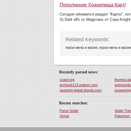
Пополнение Хранилища Карт!
Сегодня обновился раздел "Карты", кот
S) Dark elfs vs Magicians от Сэра Knight A
Related Keywords:
герои меча и магии, герои меча и магии 
Recently parsed news:
coapr.org
themes.da
archevil123.exteen.com
amirisimk
yasamin-ketab.blogfa.com
powerengi
Recent searches:
Force Sister
Sister Tr
Annal
Pokemon 