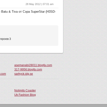
28 May 2012 | 07:01 am
 Batu & Tiva от Сэра SuperStar (H3SD-
 героев 3
asemanabi28011.blogfa.com
317-9956.blogfa.com
r.com
sartryck.idg.se
Nolimits Coaster
Uk Fashion Blog