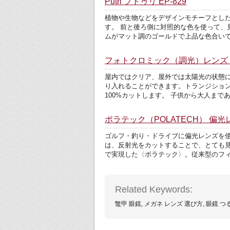
Putri プトゥリ EP-829
植物や生物などをデザインモチーフとした遊
す。 前と後ろ側に対照的な色を使って、
ムがマット調のゴールドで上品な色合いで
フォトクロミック（調光）レンズ Tr
屋内ではクリア、屋外では太陽光の状態
り入れることができます。トランジショ
100%カットします。 子供から大人まで
ポラテック（POLATECH） 偏光
ゴルフ・釣り・ドライブに偏光レンズを
は、反射光をカットすることで、とても見
で実現した〈ボラテック〉。従来型のフィ
Related Keywords:
鼈甲 眼鏡, メガネ レンズ 選び方, 眼鏡 つる