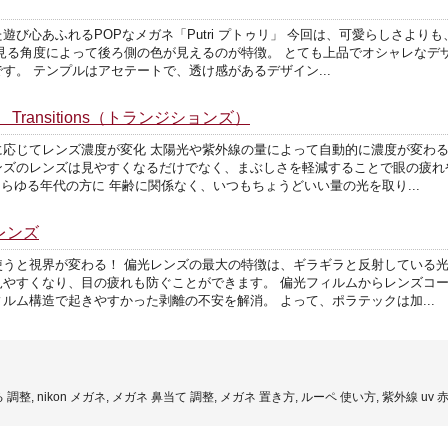
び心あふれるPOPなメガネ「Putri プトゥリ」 今回は、可愛らしさより
見る角度によって後ろ側の色が見えるのが特徴。 とても上品でオシャレなデ
す。 テンプルはアセテートで、透け感があるデザイン...
ansitions（トランジションズ）
に応じてレンズ濃度が変化 太陽光や紫外線の量によって自動的に濃度が変わ
ンズのレンズは見やすくなるだけでなく、まぶしさを軽減することで眼の疲れ
あらゆる年代の方に 年齢に関係なく、いつもちょうどいい量の光を取り...
レンズ
使うと視界が変わる！ 偏光レンズの最大の特徴は、ギラギラと反射している
やすくなり、目の疲れも防ぐことができます。 偏光フィルムからレンズコー
ルム構造で起きやすかった剥離の不安を解消。 よって、ポラテックは加...
 調整, nikon メガネ, メガネ 鼻当て 調整, メガネ 置き方, ルーペ 使い方, 紫外線 uv