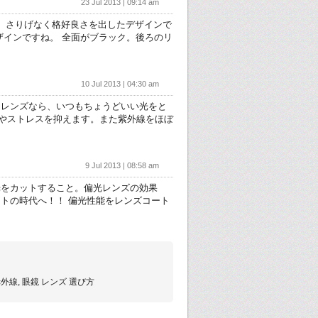
23 Jul 2013 | 09:14 am
も、さりげなく格好良さを出したデザインで
ザインですね。 全面がブラック。後ろのリ
10 Jul 2013 | 04:30 am
るレンズなら、いつもちょうどいい光をと
やストレスを抑えます。また紫外線をほぼ
9 Jul 2013 | 08:58 am
光をカットすること。偏光レンズの効果
トの時代へ！！ 偏光性能をレンズコート
 赤外線, 眼鏡 レンズ 選び方