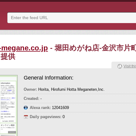
-megane.co.jp
- 堀田めがね店-金沢市
を提供
Visit thi
General Information:
Owner:
Horita, Hirofumi Hotta Meganeten,Inc.
Created:
-
Alexa rank:
12041609
Daily pageviews:
0