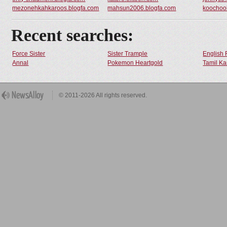
mezonehkahkaroos.blogfa.com
mahsun2006.blogfa.com
koochoo
Recent searches:
Force Sister
Sister Trample
English 
Annal
Pokemon Heartgold
Tamil Ka
© 2011-2026 All rights reserved.