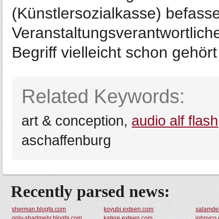
(Künstlersozialkasse) befas
Veranstaltungsverantwortlic
Begriff vielleicht schon gehör
Related Keywords:
art & conception,
audio alf flash
aschaffenburg
Recently parsed news:
sherman.blogfa.com
koyubi.exteen.com
salamde
only-shadmehr.blogfa.com
katere.exteen.com
johnyco