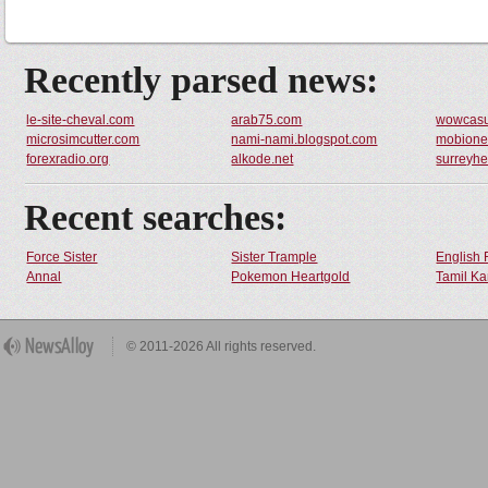
Recently parsed news:
le-site-cheval.com
arab75.com
wowcasu
microsimcutter.com
nami-nami.blogspot.com
mobione
forexradio.org
alkode.net
surreyhe
Recent searches:
Force Sister
Sister Trample
English 
Annal
Pokemon Heartgold
Tamil Ka
© 2011-2026 All rights reserved.