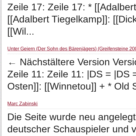
Zeile 17: Zeile 17: * [[Adalber
[[Adalbert Tiegelkamp]]: [[Dic
[[Wil...
Unter Geiern (Der Sohn des Bärenjägers) (Greifensteine 20
← Nächstältere Version Vers
Zeile 11: Zeile 11: |DS = |DS =
Osten]]: [[Winnetou]] + * Old S
Marc Zabinski
Die Seite wurde neu angelegt: „
deutscher Schauspieler und v