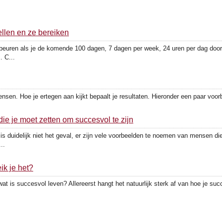
llen en ze bereiken
beuren als je de komende 100 dagen, 7 dagen per week, 24 uren per dag door 
… C...
en. Hoe je ertegen aan kijkt bepaalt je resultaten. Hieronder een paar voor
ie je moet zetten om succesvol te zijn
 is duidelijk niet het geval, er zijn vele voorbeelden te noemen van mensen d
..
ik je het?
t is succesvol leven? Allereerst hangt het natuurlijk sterk af van hoe je succ