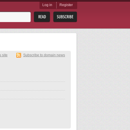
Log in
Register
s site
Subscribe to domain news