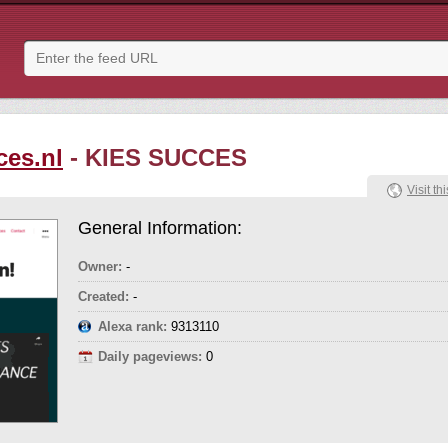
ces.nl
- KIES SUCCES
Visit thi
General Information:
Owner:
-
Created:
-
Alexa rank:
9313110
Daily pageviews:
0