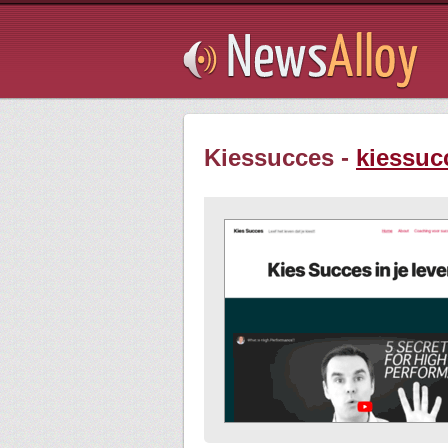
Subsribe
Kiessucces -
kiessuc