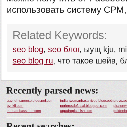
использовать систему СРМ, 
Related Keywords:
seo blog
,
seo блог
, ыущ kju, m
seo blog ru
, что такое шейв, б
Recently parsed news:
gayrightsgreece.blogspot.com
indianwomanhasarrived.blogspot.com
prevuze
bynkii.com
porterosdefutsal.blogspot.com
piratenw
indieambassador.com
aquatropicalfish.com
goldenh
Recent searches: