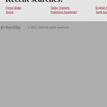
Force Sister
Sister Trample
English 
Annal
Pokemon Heartgold
Tamil Ka
© 2011-2026 All rights reserved.