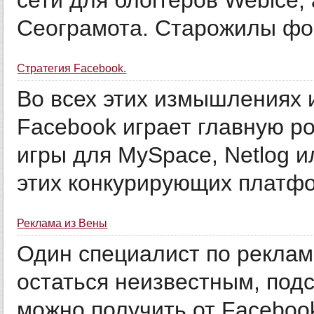
сети для блоггеров Webice, 
Сеограмота. Старожилы фор
Cтратегия Facebook.
Во всех этих измышлениях 
Facebook играет главную ро
игры для MySpace, Netlog ил
этих конкурирующих платфор
Реклама из Вены
Один специалист по реклам
остаться неизвестным, подс
можно получить от Facebook