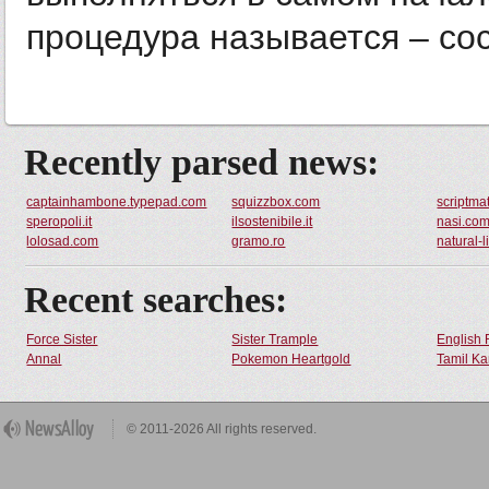
процедура называется – сос
Recently parsed news:
captainhambone.typepad.com
squizzbox.com
scriptma
speropoli.it
ilsostenibile.it
nasi.co
lolosad.com
gramo.ro
natural-l
Recent searches:
Force Sister
Sister Trample
English 
Annal
Pokemon Heartgold
Tamil Ka
© 2011-2026 All rights reserved.