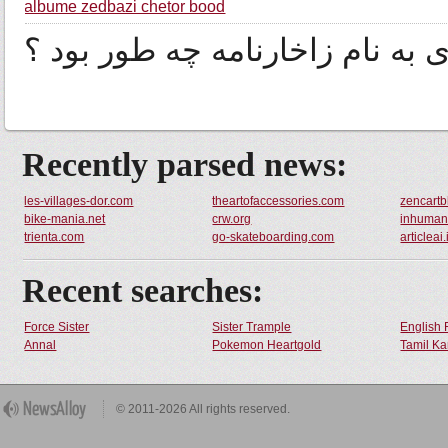
albume zedbazi chetor bood
 به نام زاخارنامه چه طور بود ؟
Recently parsed news:
les-villages-dor.com
theartofaccessories.com
zencart
bike-mania.net
crw.org
inhuman
trienta.com
go-skateboarding.com
articleai.
Recent searches:
Force Sister
Sister Trample
English 
Annal
Pokemon Heartgold
Tamil Ka
© 2011-2026 All rights reserved.