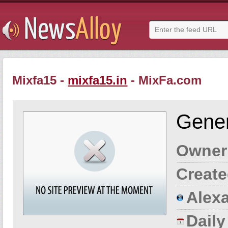
Mixfa15 -
mixfa15.in
- MixFa.com
Gener
Owner
Create
Alexa
Dail