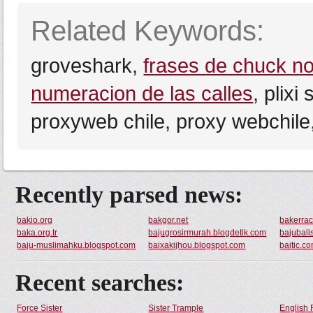
Related Keywords:
groveshark,
frases de chuck no
numeracion de las calles
, plixi
proxyweb chile, proxy webchile
Recently parsed news:
bakio.org
bakgor.net
bakerra
baka.org.tr
bajugrosirmurah.blogdetik.com
bajubal
baju-muslimahku.blogspot.com
baixakijhou.blogspot.com
baitic.c
Recent searches:
Force Sister
Sister Trample
English 