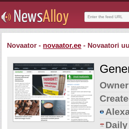
Novaator -
novaator.ee
- Novaatori u
Gener
Owner
Create
Alexa
Dail