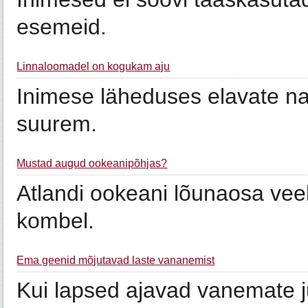
esemeid.
Linnaloomadel on kogukam aju
Inimese läheduses elavate nah
suurem.
Mustad augud ookeanipõhjas?
Atlandi ookeani lõunaosa ve
kombel.
Ema geenid mõjutavad laste vananemist
Kui lapsed ajavad vanemate j