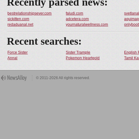
Recently parsed news:
bestrelationshipsever.com
faludi.com
svetlana
sickitten.com
adcetera.com
aquimap
redaduanal.net
yournaturalwellness.com
onlyboot
Recent searches:
Force Sister
Sister Trample
English 
Annal
Pokemon Heartgold
Tamil Ka
© 2011-2026 All rights reserved.