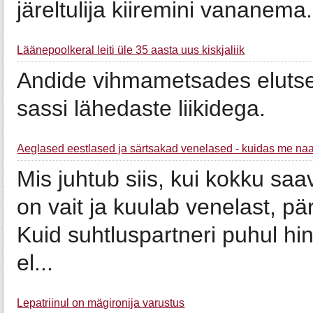
järeltulija kiiremini vananema.
Läänepoolkeral leiti üle 35 aasta uus kiskjaliik
Andide vihmametsades elutsev
sassi lähedaste liikidega.
Aeglased eestlased ja särtsakad venelased - kuidas me n
Mis juhtub siis, kui kokku sa
on vait ja kuulab venelast, pär
Kuid suhtluspartneri puhul hi
el...
Lepatriinul on mägironija varustus