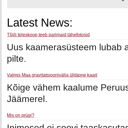
Latest News:
Tšiili teleskoop teeb parimaid tähefotosid
Uus kaamerasüsteem lubab as
pilte.
Valmis Maa gravitatsioonivälja ülitäpne kaart
Kõige vähem kaalume Peruus
Jäämerel.
Mis on prügi?
Inimesed ei soovi taaskasut