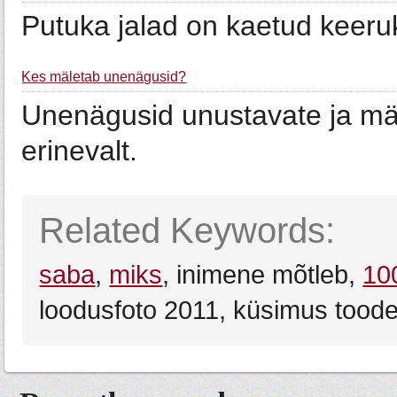
Putuka jalad on kaetud keeru
Kes mäletab unenägusid?
Unenägusid unustavate ja mäl
erinevalt.
Related Keywords:
saba
,
miks
, inimene mõtleb,
10
loodusfoto 2011, küsimus toode