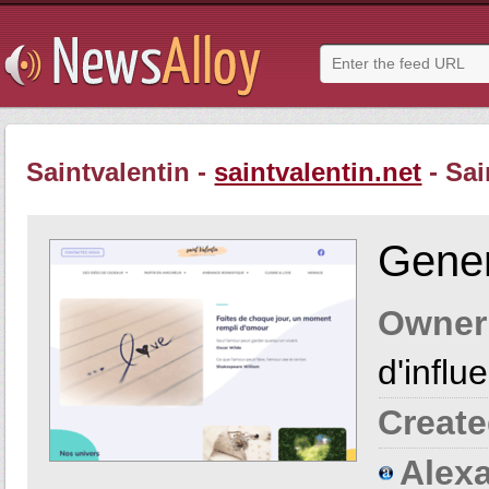
Saintvalentin -
saintvalentin.net
- Sai
Gener
Owner
d'influ
Create
Alexa