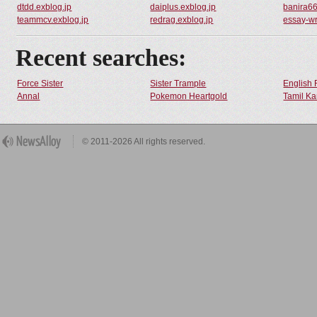
dtdd.exblog.jp
daiplus.exblog.jp
banira66
teammcv.exblog.jp
redrag.exblog.jp
essay-wr
Recent searches:
Force Sister
Sister Trample
English 
Annal
Pokemon Heartgold
Tamil Ka
© 2011-2026 All rights reserved.