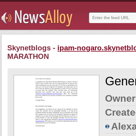
Skynetblogs -
ipam-nogaro.skynetbl
MARATHON
Gener
Owner
Create
Alexa