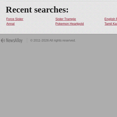
Recent searches:
Force Sister
Sister Trample
English 
Annal
Pokemon Heartgold
Tamil Ka
© 2011-2026 All rights reserved.