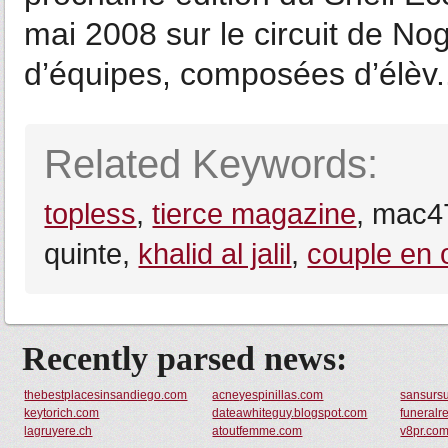
mai 2008 sur le circuit de No
d’équipes, composées d’élèv.
Related Keywords:
topless
,
tierce magazine
, mac4
quinte,
khalid al jalil
,
couple en 
Recently parsed news:
thebestplacesinsandiego.com
acneyespinillas.com
sansurs
keytorich.com
dateawhiteguy.blogspot.com
funeralr
lagruyere.ch
atoutfemme.com
v8pr.co