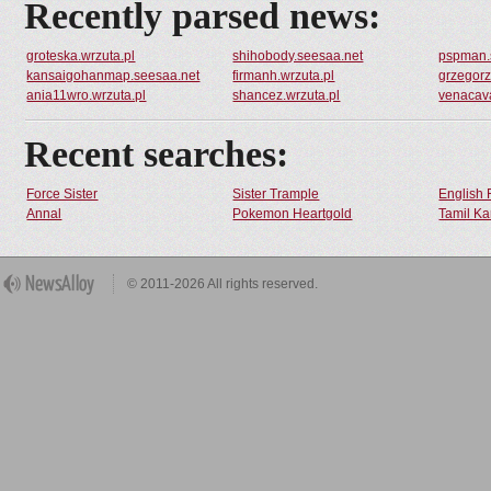
Recently parsed news:
groteska.wrzuta.pl
shihobody.seesaa.net
pspman.
kansaigohanmap.seesaa.net
firmanh.wrzuta.pl
grzegorz
ania11wro.wrzuta.pl
shancez.wrzuta.pl
venacav
Recent searches:
Force Sister
Sister Trample
English 
Annal
Pokemon Heartgold
Tamil Ka
© 2011-2026 All rights reserved.