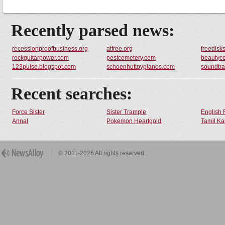
Recently parsed news:
recessionproofbusiness.org
atfree.org
freedis
rockguitarpower.com
pestcemetery.com
beautyce
123pulse.blogspot.com
schoenhuttoypianos.com
soundtr
Recent searches:
Force Sister
Sister Trample
English 
Annal
Pokemon Heartgold
Tamil Ka
© 2011-2026 All rights reserved.