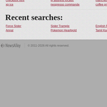
checkbox html
ip address locator
manches
xp ice
nespresso commande
coffee p
Recent searches:
Force Sister
Sister Trample
English 
Annal
Pokemon Heartgold
Tamil Ka
© 2011-2026 All rights reserved.