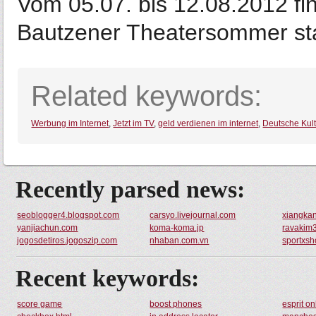
Vom 05.07. bis 12.08.2012 fi
Bautzener Theatersommer sta
Related keywords:
Werbung im Internet
,
Jetzt im TV
,
geld verdienen im internet
,
Deutsche Kult
Recently parsed news:
seoblogger4.blogspot.com
carsyo.livejournal.com
xiangka
yanjiachun.com
koma-koma.jp
ravakim3
jogosdetiros.jogoszip.com
nhaban.com.vn
sportxsh
Recent keywords:
score game
boost phones
esprit o