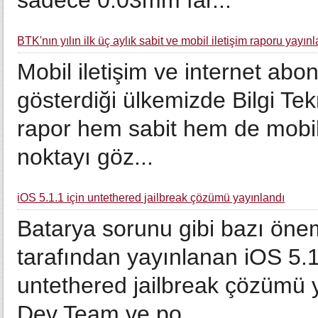
sadece 0.03mm far...
BTK'nın yılın ilk üç aylık sabit ve mobil iletişim raporu yayın
Mobil iletişim ve internet abon
gösterdiği ülkemizde Bilgi Tek
rapor hem sabit hem de mobil
noktayı göz...
iOS 5.1.1 için untethered jailbreak çözümü yayınlandı
Batarya sorunu gibi bazı önem
tarafından yayınlanan iOS 5.
untethered jailbreak çözümü y
Dev Team ve po...