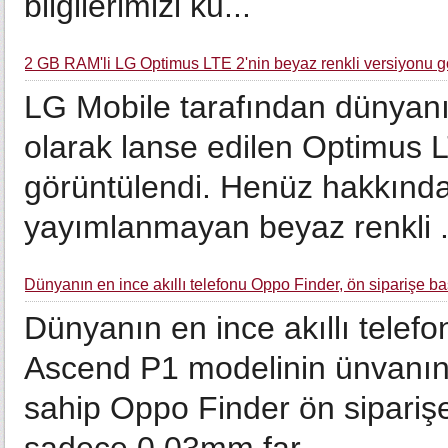
bilgilerimizi ku...
2 GB RAM'li LG Optimus LTE 2'nin beyaz renkli versiyonu g
LG Mobile tarafından dünyanın
olarak lanse edilen Optimus L
görüntülendi. Henüz hakkınd
yayımlanmayan beyaz renkli .
Dünyanın en ince akıllı telefonu Oppo Finder, ön siparişe ba
Dünyanın en ince akıllı telef
Ascend P1 modelinin ünvanını
sahip Oppo Finder ön sipariş