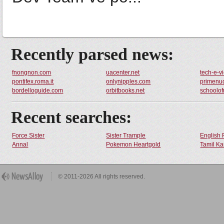
Recently parsed news:
fnongnon.com
uacenter.net
tech-e-v
pontifex.roma.it
onlynipples.com
primenud
bordelloguide.com
orbitbooks.net
schoolof
Recent searches:
Force Sister
Sister Trample
English 
Annal
Pokemon Heartgold
Tamil Ka
© 2011-2026 All rights reserved.