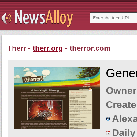
Therr -
therr.org
- therror.com
Gener
Owner
Create
Alexa
Dail