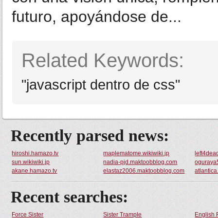
futuro, apoyándose de...
Related Keywords:
"javascript dentro de css"
Recently parsed news:
hiroshi.hamazo.tv
maplematome.wikiwiki.jp
left4dead
sun.wikiwiki.jp
nadia-pjd.maktoobblog.com
oguraya
akane.hamazo.tv
elastaz2006.maktoobblog.com
atlantica
Recent searches:
Force Sister
Sister Trample
English 