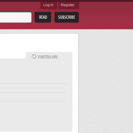
Log in
Register
Visit this site