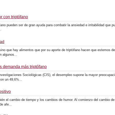
r con triptófano
ano pueden ser de gran ayuda para combatir la ansiedad e irritabilidad que p
.
dad
sino que hay alimentos que por su aporte de triptófano hacen que estemos de
 algunos...
is demanda más triptófano
Investigaciones Sociológicas (CIS), el desempleo supone la mayor preocupaci
on un 49,6%...
sitivo
mbién el cambio de tiempo y los cambios de humor. Al comienzo del cambio de
e afe...