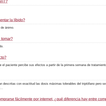
minT?
ntar la líbido?
o de ánimo.
 tomar?
do.
cto?
el paciente percibe sus efectos a partir de la primera semana de tratamient
án descritas con exactitud las dosis máximas tolerables del triptófano pero 
...
omprarse fácilmente por internet, ¿qué diferencia hay entre comp