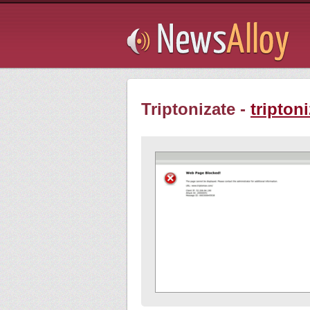
Subsribe
Triptonizate -
tripton