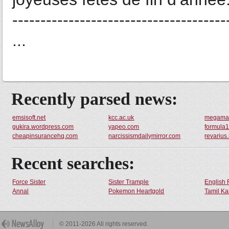
---------------------------------
...
Recently parsed news:
emsisoft.net
kcc.ac.uk
megama
gukira.wordpress.com
yapeo.com
formula1
cheapinsurancehq.com
narcissismdailymirror.com
revarius.
Recent searches:
Force Sister
Sister Trample
English 
Annal
Pokemon Heartgold
Tamil Ka
© 2011-2026 All rights reserved.